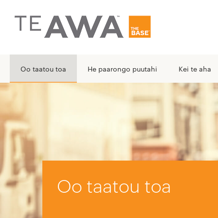
Oo taatou toa
He paarongo puutahi
Kei te aha
Oo taatou toa